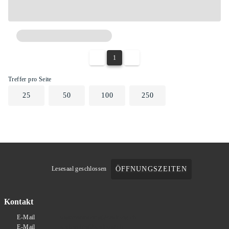
1
Treffer pro Seite
25
50
100
250
ÖFFNUNGSZEITEN
Lesesaal geschlossen
Kontakt
E-Mail
zugersammlung@stadtzug.ch
E-Mail
stadtarchiv@stadtzug.ch