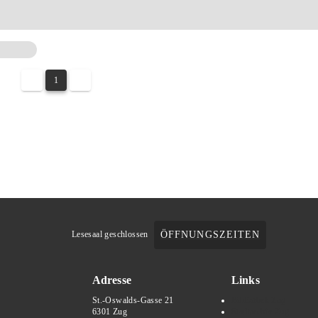
1
ÖFFNUNGSZEITEN
Lesesaal geschlossen
Adresse
Links
St.-Oswalds-Gasse 21
Bibliothek Zug
6301 Zug
Stadtarchiv Zug