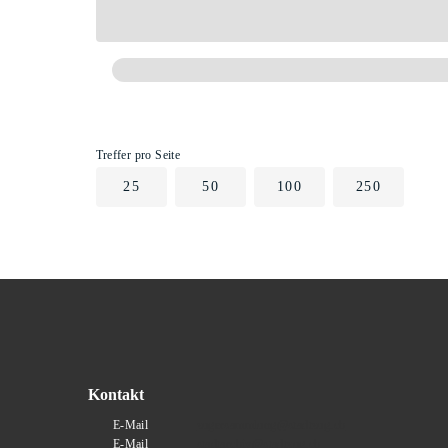
Treffer pro Seite
25
50
100
250
Kontakt
E-Mail
zugersammlung@stadtzug.ch
E-Mail
stadtarchiv@stadtzug.ch