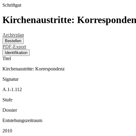
Schriftgut
Kirchenaustritte: Korresponde
Archivplan
Bestellen
PDF-Export
Identifikation
Titel
Kirchenaustritte: Korrespondenz
Signatur
A.1-1.112
Stufe
Dossier
Entstehungszeitraum
2010