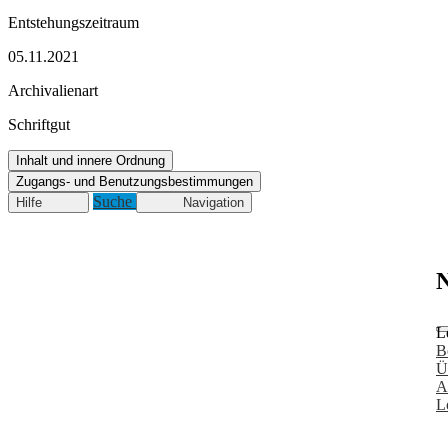
Entstehungszeitraum
05.11.2021
Archivalienart
Schriftgut
Inhalt und innere Ordnung
Zugangs- und Benutzungsbestimmungen
Suche
Hilfe
Navigation
N
L
B
Ü
A
L