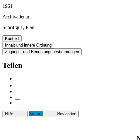
1961
Archivalienart
Schriftgut
,
Plan
Kontext
Inhalt und innere Ordnung
Zugangs- und Benutzungsbestimmungen
Teilen
Suche
Hilfe
Navigation
N