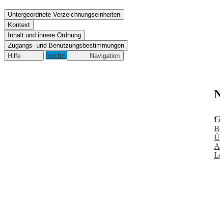
Untergeordnete Verzeichnungseinheiten
Kontext
Inhalt und innere Ordnung
Zugangs- und Benutzungsbestimmungen
Suche
Hilfe
Navigation
N
L
B
Ü
A
L