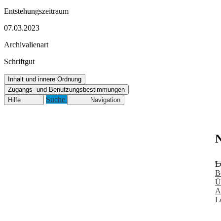
Entstehungszeitraum
07.03.2023
Archivalienart
Schriftgut
Inhalt und innere Ordnung
Zugangs- und Benutzungsbestimmungen
Suche
Hilfe
Navigation
N
L
B
Ü
A
L