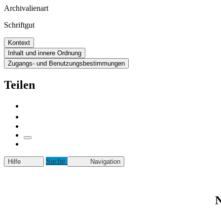
Archivalienart
Schriftgut
Kontext
Inhalt und innere Ordnung
Zugangs- und Benutzungsbestimmungen
Teilen
Suche
Hilfe
Navigation
N