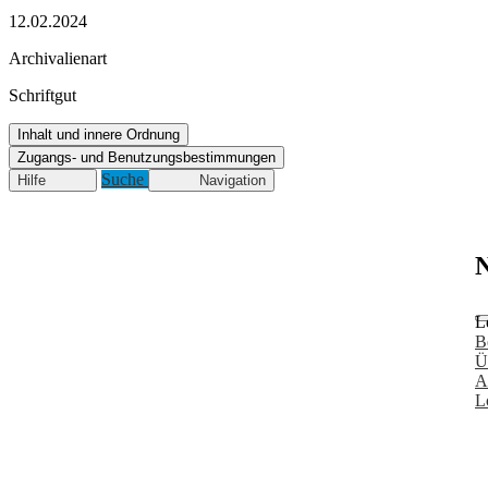
12.02.2024
Archivalienart
Schriftgut
Inhalt und innere Ordnung
Zugangs- und Benutzungsbestimmungen
Suche
Hilfe
Navigation
N
L
B
Ü
A
L