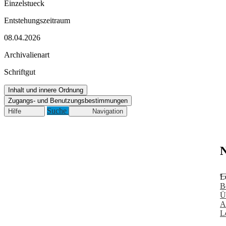
Einzelstueck
Entstehungszeitraum
08.04.2026
Archivalienart
Schriftgut
Inhalt und innere Ordnung
Zugangs- und Benutzungsbestimmungen
Suche
Hilfe
Navigation
N
L
B
Ü
A
L