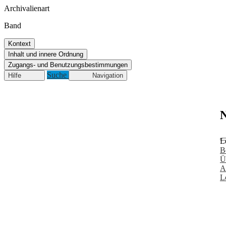
Archivalienart
Band
Kontext
Inhalt und innere Ordnung
Zugangs- und Benutzungsbestimmungen
Suche
Hilfe
Navigation
N
L
B
Ü
A
L