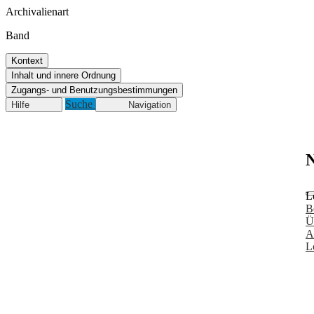
Archivalienart
Band
Kontext
Inhalt und innere Ordnung
Zugangs- und Benutzungsbestimmungen
Suche
Hilfe
Navigation
N
L
B
Ü
A
L