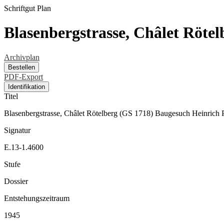
Schriftgut
Plan
Blasenbergstrasse, Châlet Röte
Archivplan
Bestellen
PDF-Export
Identifikation
Titel
Blasenbergstrasse, Châlet Rötelberg (GS 1718) Baugesuch Heinrich P
Signatur
E.13-1.4600
Stufe
Dossier
Entstehungszeitraum
1945