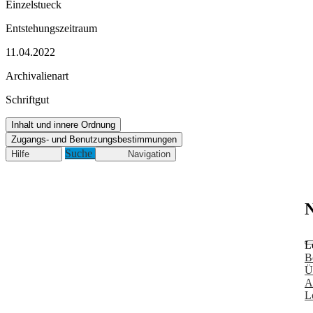
Einzelstueck
Entstehungszeitraum
11.04.2022
Archivalienart
Schriftgut
Inhalt und innere Ordnung
Zugangs- und Benutzungsbestimmungen
Suche
Hilfe
Navigation
N
L
B
Ü
A
L