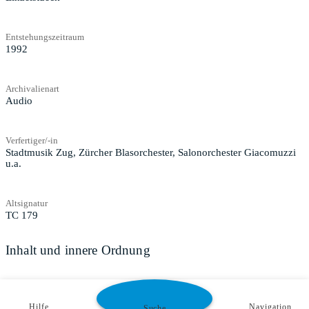
Entstehungszeitraum
1992
Archivalienart
Audio
Verfertiger/-in
Stadtmusik Zug, Zürcher Blasorchester, Salonorchester Giacomuzzi
u.a.
Altsignatur
TC 179
Inhalt und innere Ordnung
Zugangs- und Benutzungsbestimmungen
Hilfe
Navigation
Suche