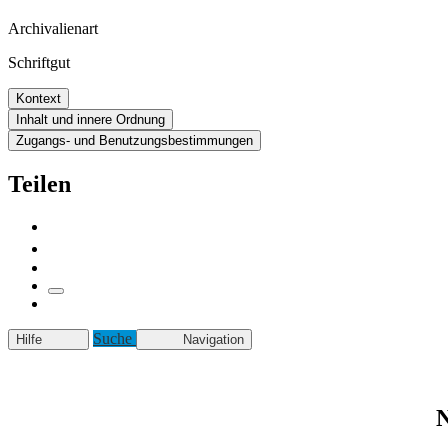
Archivalienart
Schriftgut
Kontext
Inhalt und innere Ordnung
Zugangs- und Benutzungsbestimmungen
Teilen
Suche
Hilfe
Navigation
N