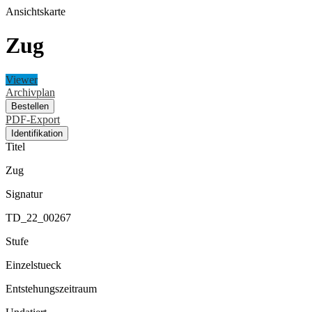
Ansichtskarte
Zug
Viewer
Archivplan
Bestellen
PDF-Export
Identifikation
Titel
Zug
Signatur
TD_22_00267
Stufe
Einzelstueck
Entstehungszeitraum