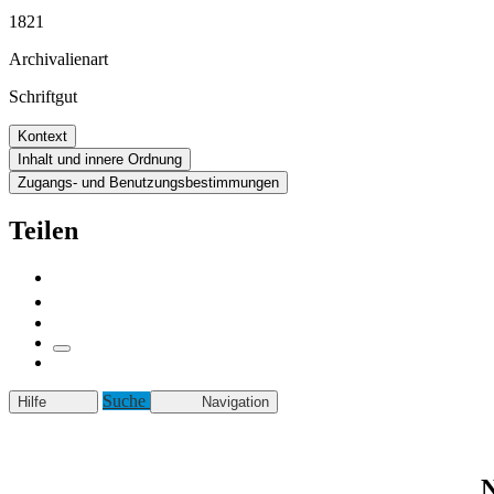
1821
Archivalienart
Schriftgut
Kontext
Inhalt und innere Ordnung
Zugangs- und Benutzungsbestimmungen
Teilen
Suche
Hilfe
Navigation
N