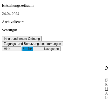
Entstehungszeitraum
24.04.2024
Archivalienart
Schriftgut
Inhalt und innere Ordnung
Zugangs- und Benutzungsbestimmungen
Suche
Hilfe
Navigation
N
L
B
Ü
A
L