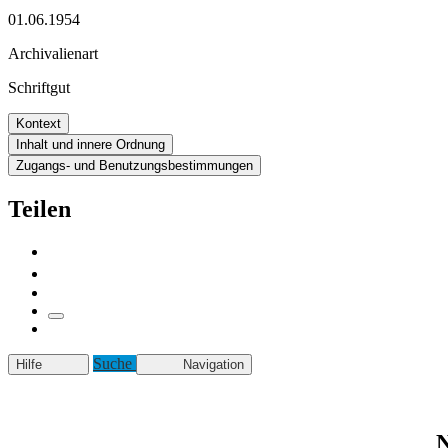
01.06.1954
Archivalienart
Schriftgut
Kontext
Inhalt und innere Ordnung
Zugangs- und Benutzungsbestimmungen
Teilen
Suche
Hilfe
Navigation
N