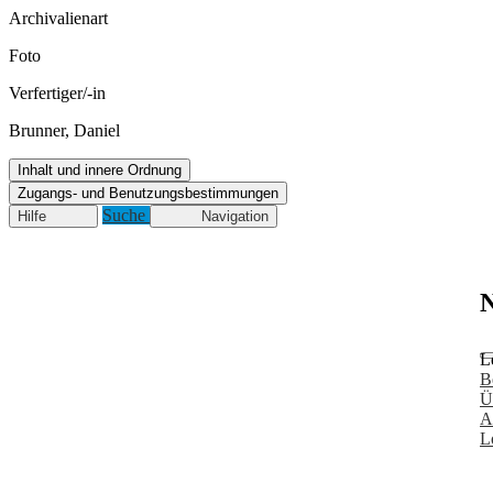
Archivalienart
Foto
Verfertiger/-in
Brunner, Daniel
Inhalt und innere Ordnung
Zugangs- und Benutzungsbestimmungen
Suche
Hilfe
Navigation
N
L
B
Ü
A
L