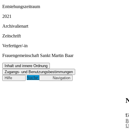
Entstehungszeitraum
2021
Archivalienart
Zeitschrift
Verfertiger/-in
Frauengemeinschaft Sankt Martin Baar
Inhalt und innere Ordnung
Zugangs- und Benutzungsbestimmungen
Suche
Hilfe
Navigation
N
L
B
Ü