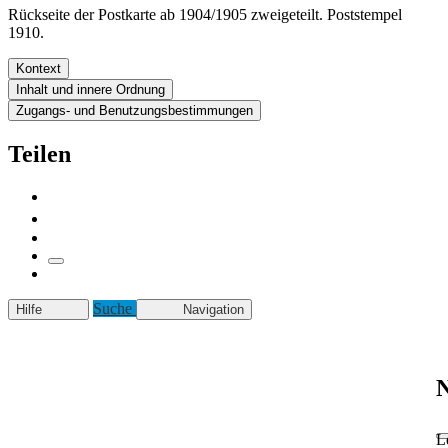
Rückseite der Postkarte ab 1904/1905 zweigeteilt. Poststempel
1910.
Kontext
Inhalt und innere Ordnung
Zugangs- und Benutzungsbestimmungen
Teilen
Suche
Hilfe
Navigation
N
L