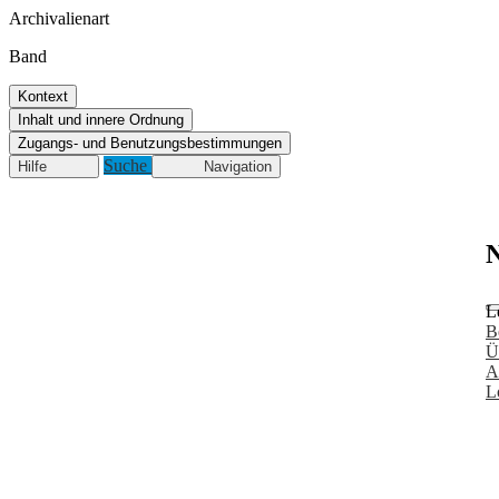
Archivalienart
Band
Kontext
Inhalt und innere Ordnung
Zugangs- und Benutzungsbestimmungen
Suche
Hilfe
Navigation
N
L
B
Ü
A
L