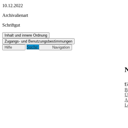
10.12.2022
Archivalienart
Schriftgut
Inhalt und innere Ordnung
Zugangs- und Benutzungsbestimmungen
Suche
Hilfe
Navigation
N
L
B
Ü
A
L