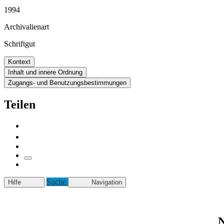
1994
Archivalienart
Schriftgut
Kontext
Inhalt und innere Ordnung
Zugangs- und Benutzungsbestimmungen
Teilen
Suche
Hilfe
Navigation
N