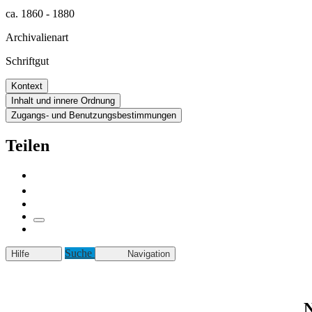
ca. 1860 - 1880
Archivalienart
Schriftgut
Kontext
Inhalt und innere Ordnung
Zugangs- und Benutzungsbestimmungen
Teilen
Suche
Hilfe
Navigation
N