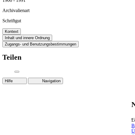
1906 - 1991
Archivalienart
Schriftgut
Kontext
Inhalt und innere Ordnung
Zugangs- und Benutzungsbestimmungen
Teilen
Hilfe
Navigation
N
L
B
Ü