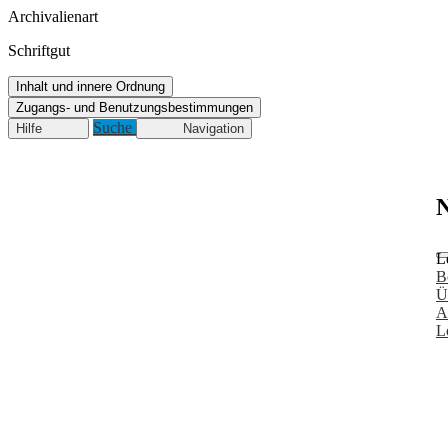
Archivalienart
Schriftgut
Inhalt und innere Ordnung
Zugangs- und Benutzungsbestimmungen
Suche
Hilfe
Navigation
N
L
B
Ü
A
L