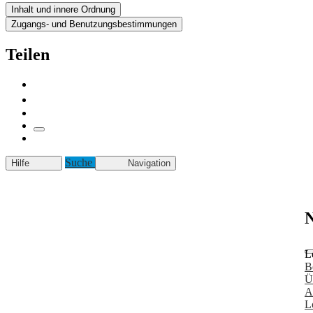
Inhalt und innere Ordnung
Zugangs- und Benutzungsbestimmungen
Teilen
Suche
Hilfe
Navigation
N
L
B
Ü
A
L