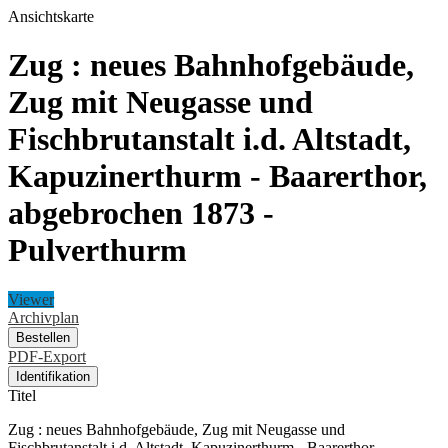
Ansichtskarte
Zug : neues Bahnhofgebäude,
Zug mit Neugasse und
Fischbrutanstalt i.d. Altstadt,
Kapuzinerthurm - Baarerthor,
abgebrochen 1873 -
Pulverthurm
Viewer
Archivplan
Bestellen
PDF-Export
Identifikation
Titel
Zug : neues Bahnhofgebäude, Zug mit Neugasse und
Fischbrutanstalt i.d. Altstadt, Kapuzinerthurm - Baarerthor,