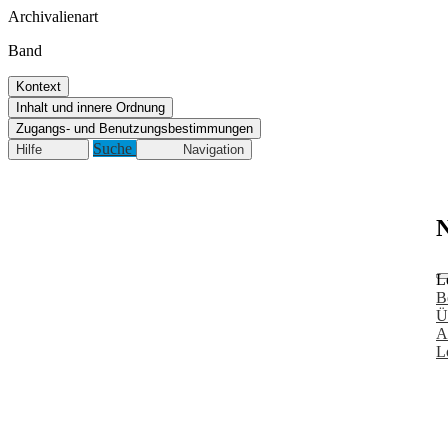
Archivalienart
Band
Kontext
Inhalt und innere Ordnung
Zugangs- und Benutzungsbestimmungen
Suche
Hilfe
Navigation
N
L
B
Ü
A
L