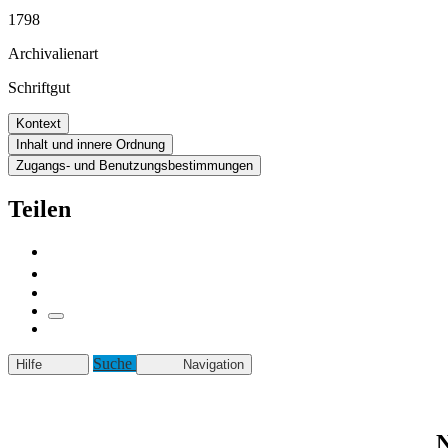
1798
Archivalienart
Schriftgut
Kontext
Inhalt und innere Ordnung
Zugangs- und Benutzungsbestimmungen
Teilen
Suche
Hilfe
Navigation
N