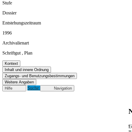
Stufe
Dossier
Entstehungszeitraum
1996
Archivalienart
Schriftgut
,
Plan
Kontext
Inhalt und innere Ordnung
Zugangs- und Benutzungsbestimmungen
Weitere Angaben
Suche
Hilfe
Navigation
N
L
B