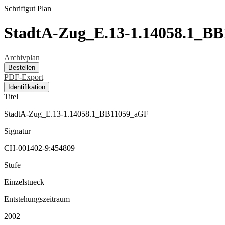
Schriftgut
Plan
StadtA-Zug_E.13-1.14058.1_B
Archivplan
Bestellen
PDF-Export
Identifikation
Titel
StadtA-Zug_E.13-1.14058.1_BB11059_aGF
Signatur
CH-001402-9:454809
Stufe
Einzelstueck
Entstehungszeitraum
2002