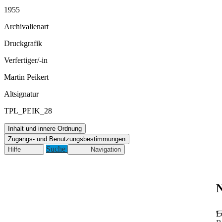
1955
Archivalienart
Druckgrafik
Verfertiger/-in
Martin Peikert
Altsignatur
TPL_PEIK_28
Inhalt und innere Ordnung
Zugangs- und Benutzungsbestimmungen
Suche
Hilfe
Navigation
N
L