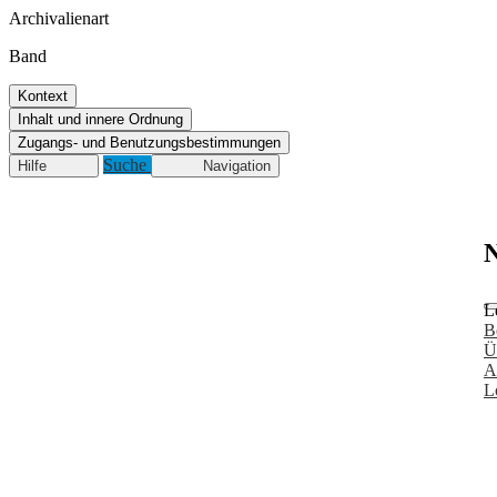
Archivalienart
Band
Kontext
Inhalt und innere Ordnung
Zugangs- und Benutzungsbestimmungen
Suche
Hilfe
Navigation
N
L
B
Ü
A
L