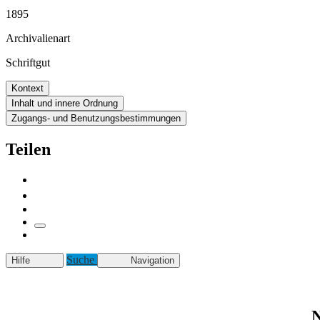
1895
Archivalienart
Schriftgut
Kontext
Inhalt und innere Ordnung
Zugangs- und Benutzungsbestimmungen
Teilen
Suche
Hilfe
Navigation
N