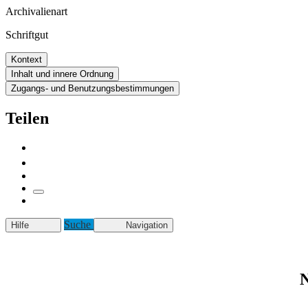
Archivalienart
Schriftgut
Kontext
Inhalt und innere Ordnung
Zugangs- und Benutzungsbestimmungen
Teilen
Suche
Hilfe
Navigation
N