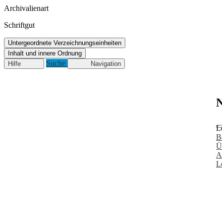
Archivalienart
Schriftgut
Untergeordnete Verzeichnungseinheiten
Inhalt und innere Ordnung
Suche
Hilfe
Navigation
N
L
B
Ü
A
L