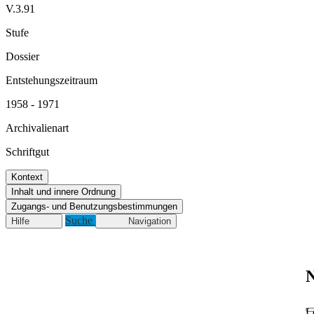
V.3.91
Stufe
Dossier
Entstehungszeitraum
1958 - 1971
Archivalienart
Schriftgut
Kontext
Inhalt und innere Ordnung
Zugangs- und Benutzungsbestimmungen
Suche
Hilfe
Navigation
N
L