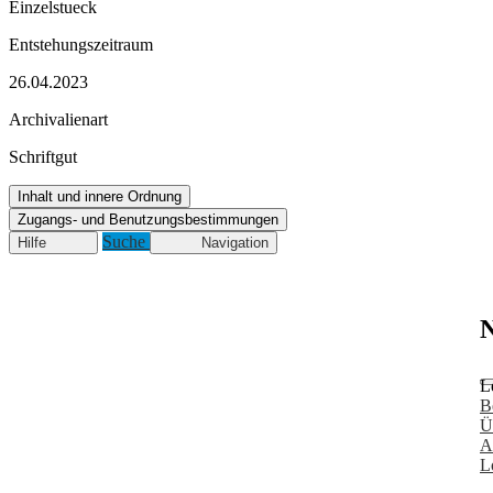
Einzelstueck
Entstehungszeitraum
26.04.2023
Archivalienart
Schriftgut
Inhalt und innere Ordnung
Zugangs- und Benutzungsbestimmungen
Suche
Hilfe
Navigation
N
L
B
Ü
A
L