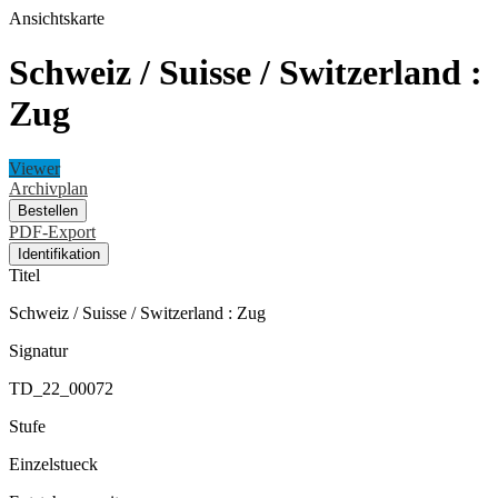
Ansichtskarte
Schweiz / Suisse / Switzerland :
Zug
Viewer
Archivplan
Bestellen
PDF-Export
Identifikation
Titel
Schweiz / Suisse / Switzerland : Zug
Signatur
TD_22_00072
Stufe
Einzelstueck