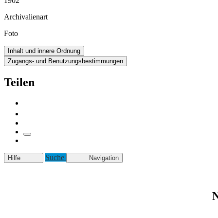
1902
Archivalienart
Foto
Inhalt und innere Ordnung
Zugangs- und Benutzungsbestimmungen
Teilen
Suche
Hilfe
Navigation
N