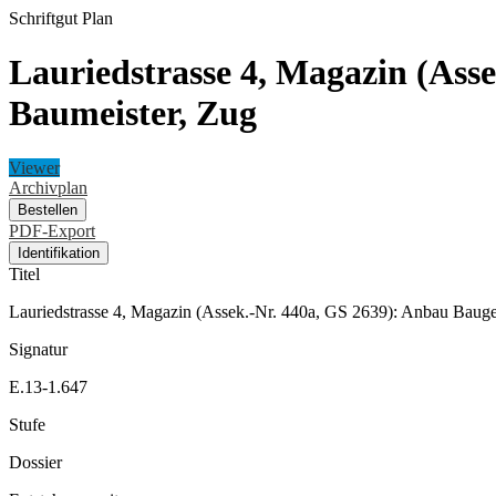
Schriftgut
Plan
Lauriedstrasse 4, Magazin (Ass
Baumeister, Zug
Viewer
Archivplan
Bestellen
PDF-Export
Identifikation
Titel
Lauriedstrasse 4, Magazin (Assek.-Nr. 440a, GS 2639): Anbau Baug
Signatur
E.13-1.647
Stufe
Dossier