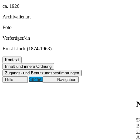
ca. 1926
Archivalienart
Foto
Verfertiger/-in
Ernst Linck (1874-1963)
Kontext
Inhalt und innere Ordnung
Zugangs- und Benutzungsbestimmungen
Suche
Hilfe
Navigation
N
L
B
Ü
A