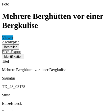
Foto
Mehrere Berghütten vor einer
Bergkulise
Viewer
Archivplan
Bestellen
PDF-Export
Identifikation
Titel
Mehrere Berghütten vor einer Bergkulise
Signatur
TD_23_03178
Stufe
Einzelstueck