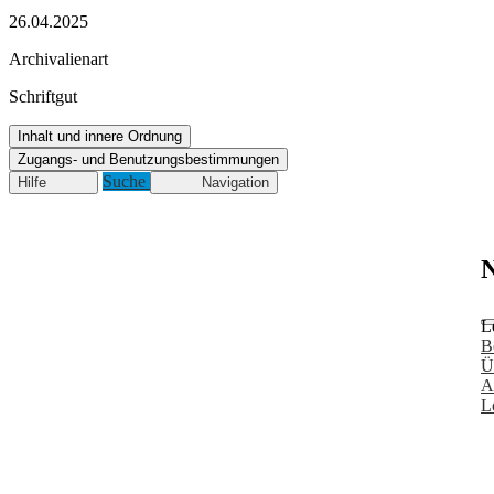
26.04.2025
Archivalienart
Schriftgut
Inhalt und innere Ordnung
Zugangs- und Benutzungsbestimmungen
Suche
Hilfe
Navigation
N
L
B
Ü
A
L