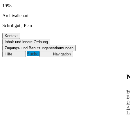
1998
Archivalienart
Schriftgut
,
Plan
Kontext
Inhalt und innere Ordnung
Zugangs- und Benutzungsbestimmungen
Suche
Hilfe
Navigation
N
L
B
Ü
A
L