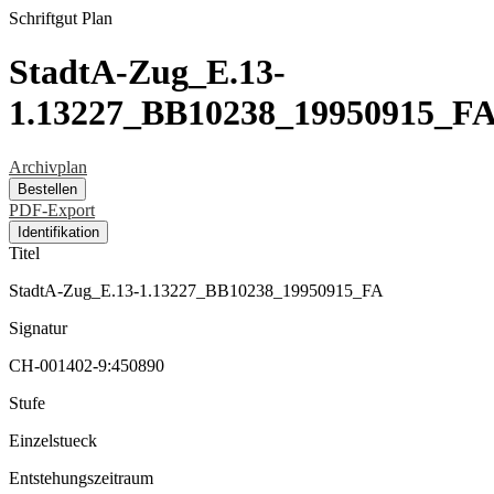
Schriftgut
Plan
StadtA-Zug_E.13-
1.13227_BB10238_19950915_F
Archivplan
Bestellen
PDF-Export
Identifikation
Titel
StadtA-Zug_E.13-1.13227_BB10238_19950915_FA
Signatur
CH-001402-9:450890
Stufe
Einzelstueck
Entstehungszeitraum