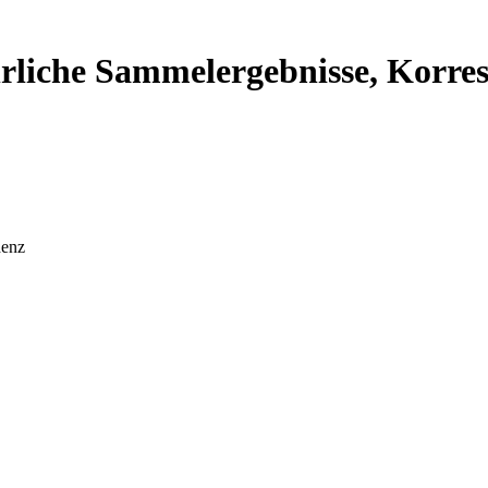
ährliche Sammelergebnisse, Korr
denz