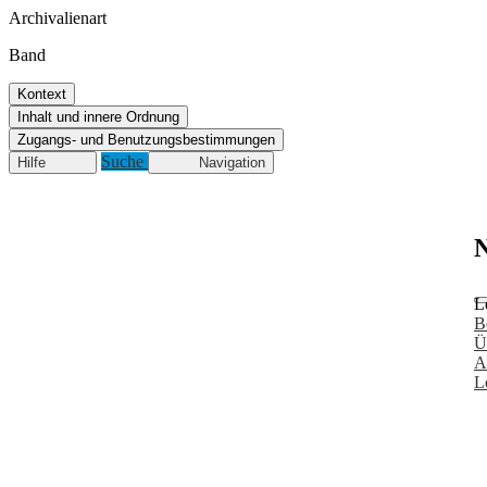
Archivalienart
Band
Kontext
Inhalt und innere Ordnung
Zugangs- und Benutzungsbestimmungen
Suche
Hilfe
Navigation
N
L
B
Ü
A
L